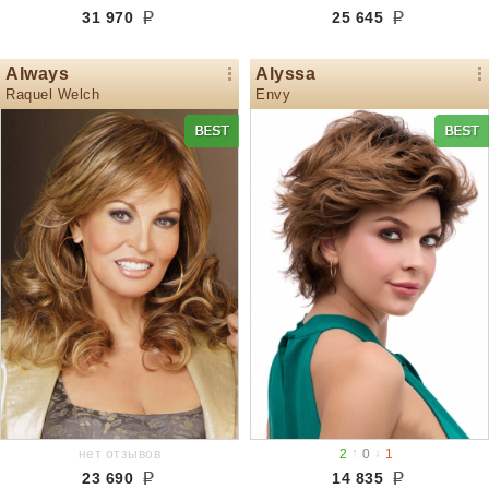
31 970
25 645
Always
Alyssa
Raquel Welch
Envy
↑
↓
нет отзывов
2
0
1
23 690
14 835