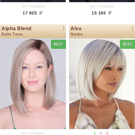
нет отзывов
нет отзывов
17 825
15 180
Alpha Blend
Alva
Belle Tress
Noriko
↑
↓
нет отзывов
1
0
0