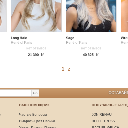
Long Halo
Sage
Wre
René of Paris
René of Paris
René
нет отзывов
нет отзывов
21 390
40 825
1
2
ОСТАВАЙТ
Go
ВАШ ПОМОЩНИК
ПОПУЛЯРНЫЕ БРЕ
я
Частые Вопросы
JON RENAU
Выбрать Цвет Парика
BELLE TRESS
Узнать Размер Парика
RAQUEL WELCH