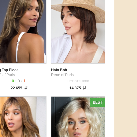
 Top Piece
Halo Bob
 of Paris
René of Paris
↑
↓
0
0
1
нет отзывов
22 655
14 375