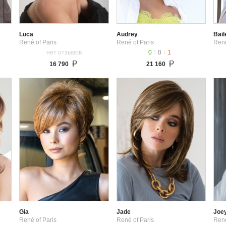
Luca
Audrey
Bail
René of Paris
René of Paris
René
↑
↓
нет отзывов
0
0
1
16 790
21 160
Gia
Jade
Joe
René of Paris
René of Paris
René