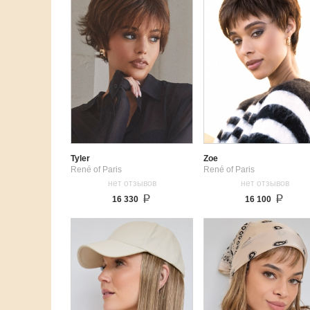
Tyler
Zoe
René of Paris
René of Paris
нет отзывов
нет отзывов
16 330
16 100