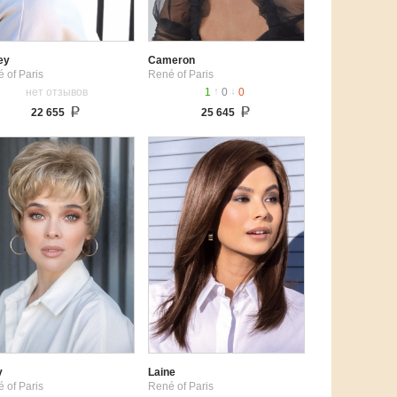
ey
Cameron
 of Paris
René of Paris
↑
↓
нет отзывов
1
0
0
22 655
25 645
y
Laine
 of Paris
René of Paris