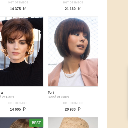
нет отзывов
нет отзывов
14 375
21 160
ra
Tori
 of Paris
René of Paris
нет отзывов
нет отзывов
14 605
20 930