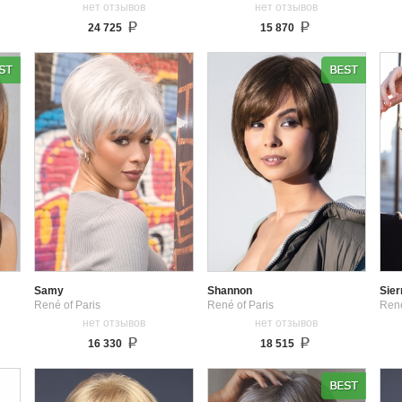
нет отзывов
нет отзывов
24 725
15 870
Samy
Shannon
Sier
René of Paris
René of Paris
René
нет отзывов
нет отзывов
16 330
18 515