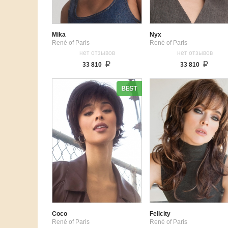
Mika
Nyx
René of Paris
René of Paris
нет отзывов
нет отзывов
33 810
33 810
Coco
Felicity
René of Paris
René of Paris