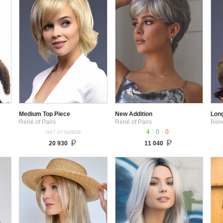
Medium Top Piece
New Addition
Long
René of Paris
René of Paris
René
↑
↓
нет отзывов
4
0
0
20 930
11 040