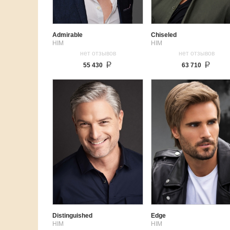
Admirable
Chiseled
HIM
HIM
нет отзывов
нет отзывов
55 430
63 710
Distinguished
Edge
HIM
HIM