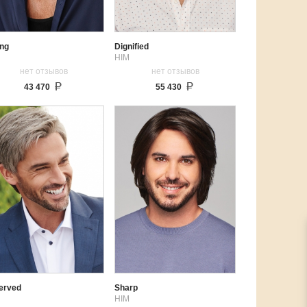
ing
Dignified
HIM
нет отзывов
нет отзывов
43 470
55 430
erved
Sharp
HIM