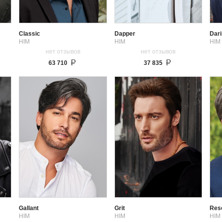
Classic
Dapper
Dar
HIM
HIM
HIM
нет отзывов
нет отзывов
63 710
37 835
Gallant
Grit
Res
HIM
HIM
HIM