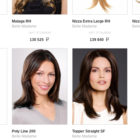
Malaga RH
Nizza Extra Large RH
Niz
Belle Madame
Belle Madame
Bel
нет отзывов
нет отзывов
130 525
139 840
Poly Line 200
Topper Straight SF
Belle Madame
Belle Madame