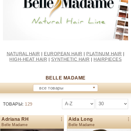
NATURAL HAIR
|
EUROPEAN HAIR
|
PLATINUM HAIR
|
HIGH-HEAT HAIR
|
SYNTHETIC HAIR
|
HAIRPIECES
BELLE MADAME
все товары
ТОВАРЫ:
129
Adriana RH
Aida Long
Belle Madame
Belle Madame