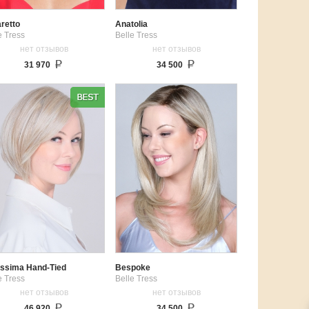
retto
Anatolia
e Tress
Belle Tress
нет отзывов
нет отзывов
31 970
34 500
issima Hand-Tied
Bespoke
e Tress
Belle Tress
нет отзывов
нет отзывов
46 920
34 500