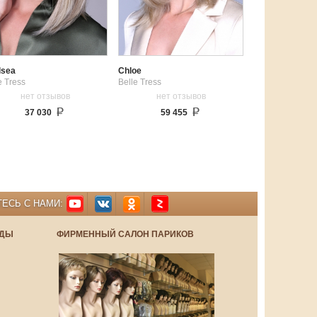
lsea
Chloe
e Tress
Belle Tress
нет отзывов
нет отзывов
37 030
59 455
ЕСЬ С НАМИ:
НДЫ
ФИРМЕННЫЙ САЛОН ПАРИКОВ