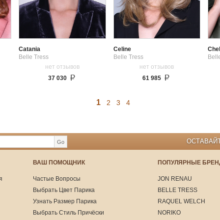
Catania
Celine
Che
Belle Tress
Belle Tress
Bell
нет отзывов
нет отзывов
37 030
61 985
1
2
3
4
ОСТАВАЙТ
Go
ВАШ ПОМОЩНИК
ПОПУЛЯРНЫЕ БРЕ
я
Частые Вопросы
JON RENAU
Выбрать Цвет Парика
BELLE TRESS
Узнать Размер Парика
RAQUEL WELCH
Выбрать Стиль Причёски
NORIKO