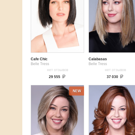
Cafe Chic
Calabasas
Belle Tress
Belle Tress
нет отзывов
нет отзывов
29 555
37 030