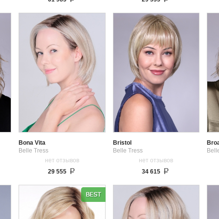
Bona Vita
Bristol
Bro
Belle Tress
Belle Tress
Bell
нет отзывов
нет отзывов
29 555
34 615