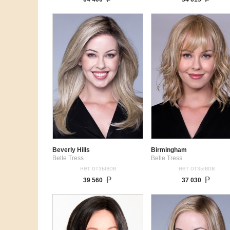
Beverly Hills
Birmingham
Belle Tress
Belle Tress
нет отзывов
нет отзывов
39 560
37 030