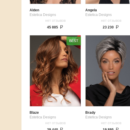
Alden
Angela
Estetica Designs
Estetica Designs
нет отзывов
нет отзывов
45 885
23 230
Blaze
Brady
Estetica Designs
Estetica Designs
нет отзывов
нет отзывов
29 440
19 895