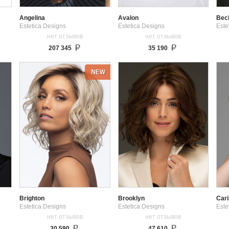
Angelina
Avalon
Bec
Estetica Designs
Estetica Designs
Este
нет отзывов
нет отзывов
207 345
35 190
Brighton
Brooklyn
Car
Estetica Designs
Estetica Designs
Este
нет отзывов
нет отзывов
30 590
47 610