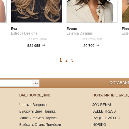
Eva
Evette
Finn
Estetica Designs
Estetica Designs
Este
нет отзывов
нет отзывов
524 055
20 700
1
2
3
ОСТАВАЙТ
Go
ВАШ ПОМОЩНИК
ПОПУЛЯРНЫЕ БРЕ
я
Частые Вопросы
JON RENAU
Выбрать Цвет Парика
BELLE TRESS
Узнать Размер Парика
RAQUEL WELCH
Выбрать Стиль Причёски
NORIKO