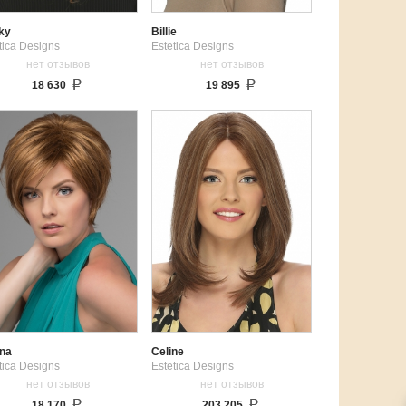
ky
Billie
tica Designs
Estetica Designs
нет отзывов
нет отзывов
18 630
19 895
ina
Celine
tica Designs
Estetica Designs
нет отзывов
нет отзывов
18 170
203 205