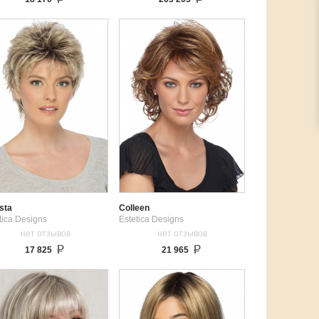
sta
Colleen
tica Designs
Estetica Designs
нет отзывов
нет отзывов
17 825
21 965