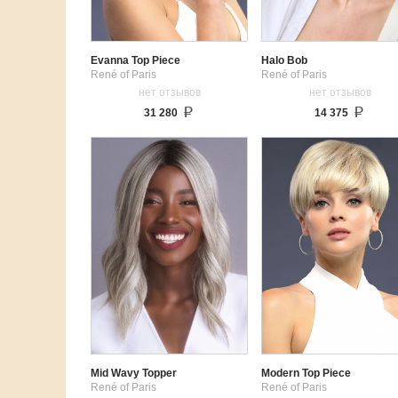
Evanna Top Piece
Halo Bob
René of Paris
René of Paris
нет отзывов
нет отзывов
31 280
14 375
Mid Wavy Topper
Modern Top Piece
René of Paris
René of Paris