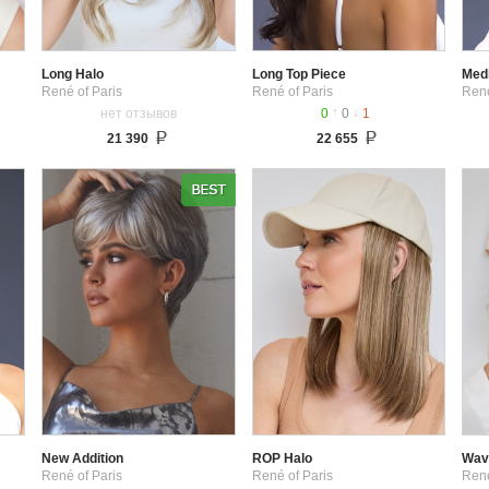
Long Halo
Long Top Piece
Med
René of Paris
René of Paris
René
↑
↓
нет отзывов
0
0
1
21 390
22 655
New Addition
ROP Halo
Wav
René of Paris
René of Paris
René