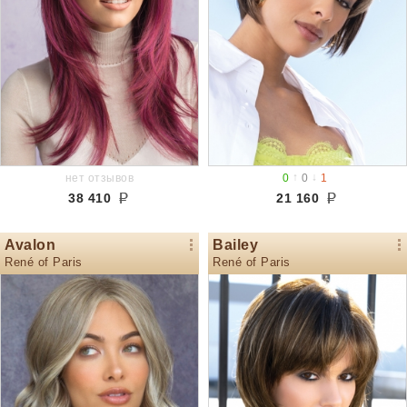
↑
↓
нет отзывов
0
0
1
38 410
21 160
Avalon
Bailey
René of Paris
René of Paris