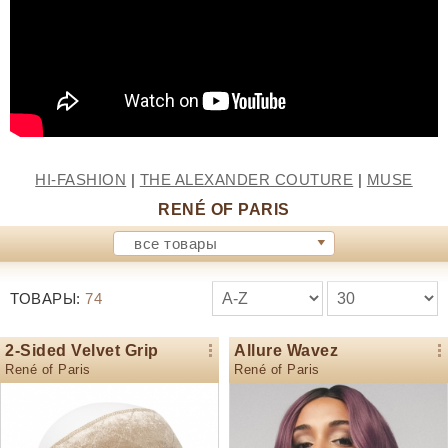
HI-FASHION
|
THE ALEXANDER COUTURE
|
MUSE
RENÉ OF PARIS
все товары
ТОВАРЫ:
74
2-Sided Velvet Grip
Allure Wavez
René of Paris
René of Paris