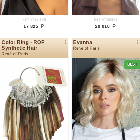
нет отзывов
нет отзывов
17 825
20 010
Color Ring - ROP
Evanna
Synthetic Hair
René of Paris
René of Paris