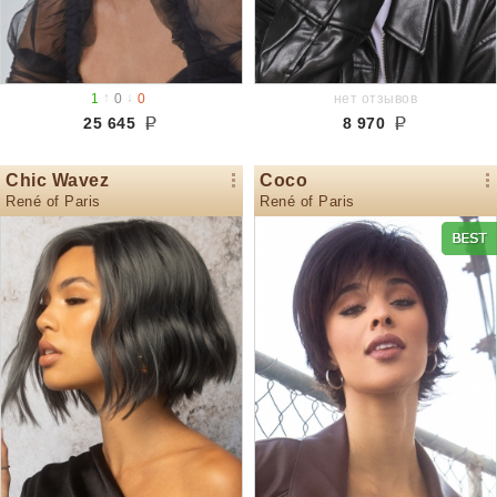
↑
↓
1
0
0
нет отзывов
25 645
8 970
Chic Wavez
Coco
René of Paris
René of Paris