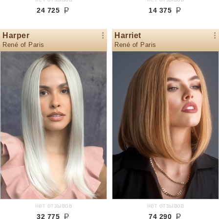
24 725
14 375
Harper
Harriet
René of Paris
René of Paris
нет отзывов
нет отзывов
32 775
74 290