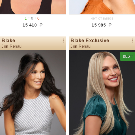
↑
↓
1
0
0
нет отзывов
15 410
15 985
Blake
Blake Exclusive
Jon Renau
Jon Renau