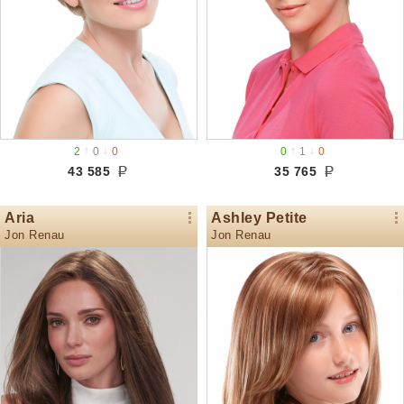
↑
↓
↑
↓
2
0
0
0
1
0
43 585
35 765
Aria
Ashley Petite
Jon Renau
Jon Renau