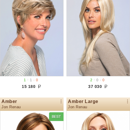
↑
↓
↑
↓
1
1
0
2
0
0
15 180
37 030
Amber
Amber Large
Jon Renau
Jon Renau