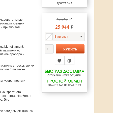
ДОСТАВКА
43 240
очаровательную
чная, искренняя,
25 944
 и притягивал
Ваш цвет
ла Monofilament,
ёт вам полную
вление пробора и
астичные трессы легко
формы. Это также
ст уверенности и
о контрастного
ного цвета. Наиболее
с. Это
 её владельцем Джоном