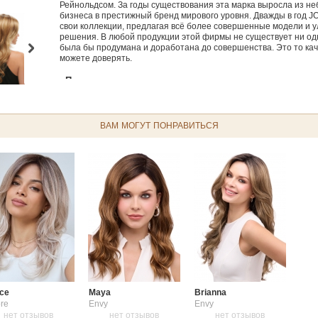
Рейнольдсом. За годы существования эта марка выросла из н
бизнеса в престижный бренд мирового уровня. Дважды в год 
свои коллекции, предлагая всё более совершенные модели и
решения. В любой продукции этой фирмы не существует ни од
была бы продумана и доработана до совершенства. Это то кач
можете доверять.
Полезно знать:
Заботьтесь об изделии из синтетических волос, используя
спе
Масло
Hair Tip Liquid
продлит срок службы вашего изделия и з
ВАМ МОГУТ ПОНРАВИТЬСЯ
спутывания и сечения кончиков.
Какой тип волос выбрать - Натуральный или Синтетический?
парика?
Как узнать мой размер парика?
Какая форма причёс
Разновидности париков
Как надеть парик?
Руководство для 
ce
Maya
Brianna
re
Envy
Envy
нет отзывов
нет отзывов
нет отзывов