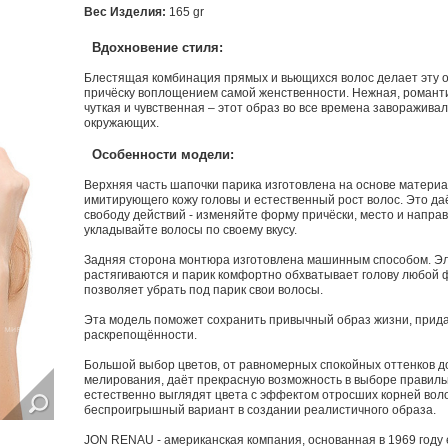
Вec Изделия:
165 gr
Вдохновение стиля:
Блестящая комбинация прямых и вьющихся волос делает эту 
причёску воплощением самой женственности. Нежная, романти
чуткая и чувственная – этот образ во все времена завораживал
окружающих.
Особенности модели:
Верхняя часть шапочки парика изготовлена на основе материа
имитирующего кожу головы и естественный рост волос. Это да
свободу действий - изменяйте форму причёски, место и напра
укладывайте волосы по своему вкусу.
Задняя сторона монтюра изготовлена машинным способом. Эл
растягиваются и парик комфортно обхватывает голову любой 
позволяет убрать под парик свои волосы.
Эта модель поможет сохранить привычный образ жизни, прида
раскрепощённости.
Большой выбор цветов, от равномерных спокойных оттенков д
мелирования, даёт прекрасную возможность в выборе правиль
естественно выглядят цвета с эффектом отросших корней воло
беспроигрышный вариант в создании реалистичного образа.
JON RENAU - американская компания, основанная в 1969 году