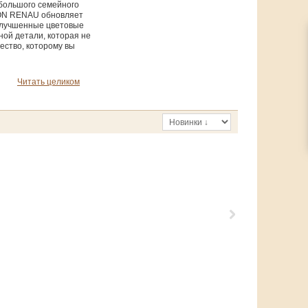
ебольшого семейного
JON RENAU обновляет
 улучшенные цветовые
ной детали, которая не
ество, которому вы
Читать целиком
циальные средства
.
ащитит волосы от
Как выбрать цвет
ки подойдёт мне?
новичка