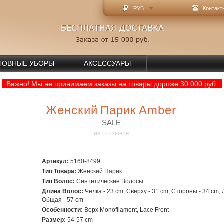
РУБ
Контакт
ЛОВНЫЕ УБОРЫ
АКСЕССУАРЫ
Важно! Мы не принимаем заказы на товары дороже 30 000 руб.
Женский Парик Amber
SALE
нет отзывов
Артикул:
5160-8499
Тип Товара:
Женский Парик
Тип Волос:
Синтетические Волосы
Длина Волос:
Чёлка - 23 cm, Сверху - 31 cm, Стороны - 34 cm, 
Общая - 57 cm
Особенности:
Верх Monofilament, Lace Front
Размер:
54-57 cm