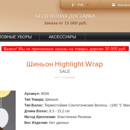
РУБ
Контакт
ЛОВНЫЕ УБОРЫ
АКСЕССУАРЫ
Важно! Мы не принимаем заказы на товары дороже 30 000 руб.
Шиньон Highlight Wrap
SALE
нет отзывов
Артикул:
8058
Тип Товара:
Шиньон
Тип Волос:
Термостойкие Синтетические Волосы - (180 °С Max
Длина Волос:
8,3 - 15,2 cm
Метод Крепления:
Эластичная Резинка
Вес Изделия:
Нет данных