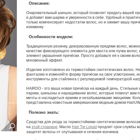
Описание:
Очаровательный шиньон, который позволит придать вашей пр
и добавит вам шарма и уверенности в себе. Удобный и практи
только компенсирует недостатки волос, но и оживит вашу причё
изюминку.
Особенности модели:
Традиционную резинку, декорированную прядями волос, можно
качестве фиксирующего элемента для хвоста или пучка волос,
элемент украшения причёски. Просто добавьте её к своим воло
мгновенный эффект.
Изделие изготовлено из термостойких синтетических волос. Не
фантазию и изменяйте форму причёски на свое усмотрение, 
инструменты для стайлинга с регулируемой температурой наг
HAIRDO - это ваша новая причёска на каждый день. Стильные
парики, шиньоны и наращивание волос, которые помогут вам п
мечты и насладиться яркими и незабываемыми эмоциями. Ко
представлена известным американским модным домом HairUW
Полезно знать:
Средства для ухода за термостойкими синтетическими волос
на
этой странице
. Масло
Hair Tip Liquid
продлит срок службы в
защитит волосы от спутывания и сечения кончиков.