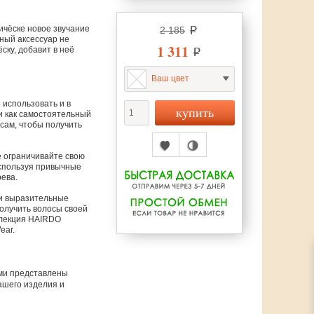
ичёске новое звучание
2 185
чный аксессуар не
1 311
ску, добавит в неё
Ваш цвет
 использовать и в
 и как самостоятельный
сам, чтобы получить
 ограничивайте свою
используя привычные
рева.
 и выразительные
олучить волосы своей
ллекция HAIRDO
ear.
ами представлены
ашего изделия и