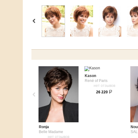
Kason
René of Paris
нет отзывов
26 220
Ronja
Nou
Belle Madame
SAL
нет отзывов