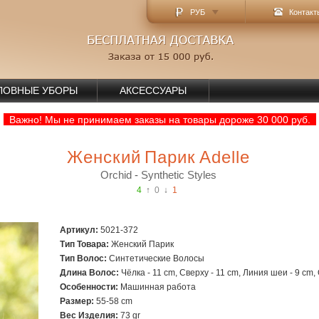
РУБ
Контакт
ЛОВНЫЕ УБОРЫ
АКСЕССУАРЫ
Важно! Мы не принимаем заказы на товары дороже 30 000 руб.
Женский Парик Adelle
Orchid
-
Synthetic Styles
4
↑
0
↓
1
Артикул:
5021-372
Тип Товара:
Женский Парик
Тип Волос:
Синтетические Волосы
Длина Волос:
Чёлка - 11 cm, Сверху - 11 cm, Линия шеи - 9 cm,
Особенности:
Машинная работа
Размер:
55-58 cm
Вec Изделия:
73 gr