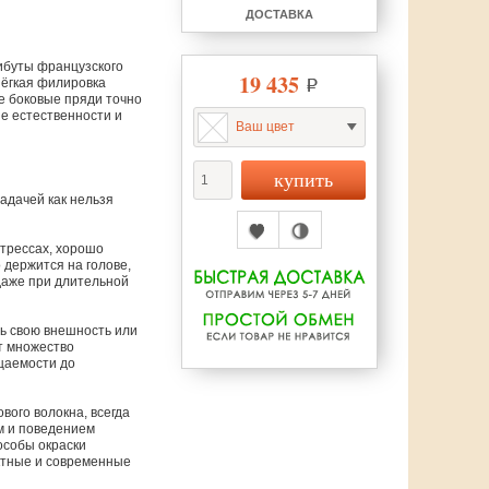
ДОСТАВКА
ибуты
французского
19 435
ёгкая
филировка
е
боковые
пряди
точно
ие
естественности
и
Ваш цвет
адачей как нельзя
трессах, хорошо
 держится на голове,
даже при длительной
ть свою внешность или
т множество
цаемости до
вого волокна, всегда
ом и поведением
особы окраски
ктные и современные