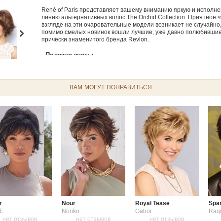
René of Paris представляет вашему вниманию яркую и исполн
линию альтернативных волос The Orchid Collection. Приятное ч
взгляде на эти очаровательные модели возникает не случайно,
помимо смелых новинок вошли лучшие, уже давно полюбивши
причёски знаменитого бренда Revlon.
Полезно знать:
Заботьтесь об изделии из синтетических волос, используя
спе
Масло
Hair Tip Liquid
продлит срок службы вашего изделия и з
спутывания и сечения кончиков.
ВАМ МОГУТ ПОНРАВИТЬСЯ
Какой тип волос выбрать - Натуральный или Синтетический?
парика?
Как узнать мой размер парика?
Какая форма причёс
Разновидности париков
Как надеть парик?
Руководство для 
r
Nour
Royal Tease
Spa
E
Noriko
Gabor
Raq
нет отзывов
нет отзывов
нет отзывов