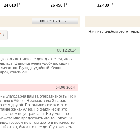
24 610
26 450
32 430
написать отзыв
Начните альбом этого товар
↓
1
08.12.2014
 довольна. Никто не догадывается, что я
риглась. Шапочка очень удобная, сидит
тличается. В уходе удобный. Очень
рок, спасибо!!!
04.06.2014
нь благодарна вам за оперативность. Но к
анию в Adelle. Я заказывала 3 парика
совсем другой. Потом мне сказали, что
такие же как Aries. Но фактически это
т, совсем не устраивают. Но у меня нет
сможете мне предложить что то новое? Я
ишел совсем не в том цвете и по качеству
ный ответ, была в отъезде. С уважением,