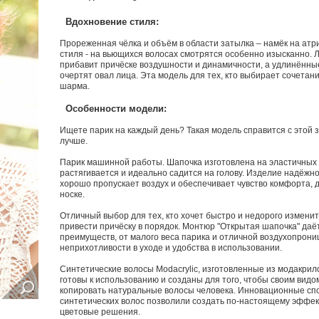
Вдохновение стиля:
Прореженная
чёлка
и
объём
в
области
затылка
–
намёк
на
атр
стиля
-
на
вьющихся
волосах
смотрятся
особенно
изысканно
.
Л
прибавит
причёске
воздушности
и
динамичности
,
а
удлинённы
очертят
овал
лица
.
Эта
модель
для
тех
,
кто
выбирает
сочетан
шарма
.
Особенности модели:
Ищете парик на каждый день? Такая модель справится с этой з
лучше.
Парик машинной работы. Шапочка изготовлена на эластичных 
растягивается и идеально садится на голову. Изделие надёжно
хорошо пропускает воздух и обеспечивает чувство комфорта, 
носке.
Отличный выбор для тех, кто хочет быстро и недорого измени
привести причёску в порядок. Монтюр "Открытая шапочка" даё
преимуществ, от малого веса парика и отличной воздухопрони
неприхотливости в уходе и удобства в использовании.
Синтетические волосы Modacrylic, изготовленные из модакрило
готовы к использованию и созданы для того, чтобы своим вид
копировать натуральные волосы человека. Инновационные сп
синтетических волос позволили создать по-настоящему эффе
цветовые решения.