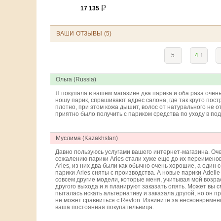
17 135
ВАШИ ОТЗЫВЫ (5)
↑
5
4
Ольга (Russia)
Я покупала в вашем магазине два парика и оба раза очень
ношу парик, спрашивают адрес салона, где так круто пост
плотно, при этом кожа дышит, волос от натурального не о
приятно было получить с париком средства по уходу в пода
Муслима (Kazakhstan)
Давно пользуюсь услугами вашего интернет-магазина. Оче
сожалению парики Aries стали хуже еще до их переименов
Aries, из них два были как обычно очень хорошие, а один 
парики Aries сняты с производства. А новые парики Adelle 
совсем другие модели, которые меня, учитывая мой возрас
другого выхода и я планируют заказать опять. Может вы 
пыталась искать альтернативу и заказала другой, но он пр
не может сравниться с Revlon. Извините за несвоевремен
ваша постоянная покупательница.