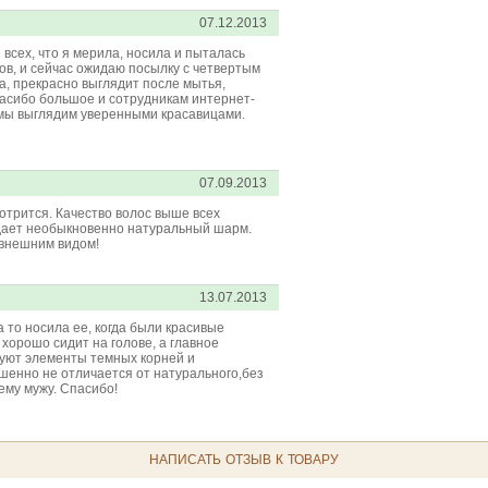
07.12.2013
 всех, что я мерила, носила и пыталась
ков, и сейчас ожидаю посылку с четвертым
а, прекрасно выглядит после мытья,
пасибо большое и сотрудникам интернет-
 мы выглядим уверенными красавицами.
07.09.2013
отрится. Качество волос выше всех
 дает необыкновенно натуральный шарм.
 внешним видом!
13.07.2013
а то носила ее, когда были красивые
хорошо сидит на голове, а главное
твуют элементы темных корней и
шенно не отличается от натурального,без
ему мужу. Спасибо!
НАПИСАТЬ ОТЗЫВ К ТОВАРУ