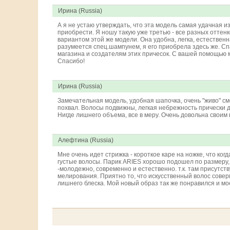
Ирина (Russia)
А я не устаю утверждать, что эта модель самая удачная из
приобрести. Я ношу такую уже третью - все разных оттен
вариантом этой же модели. Она удобна, легка, естественн
разумеется спец.шампунем, я его приобрела здесь же. С
магазина и создателям этих причесок. С вашей помощью
Спасибо!
Ирина (Russia)
Замечательная модель, удобная шапочка, очень "живо" см
похвал. Волосы подвижны, легкая небрежность прически
Нигде лишнего объема, все в меру. Очень довольна своим
Алефтина (Russia)
Мне очень идет стрижка - короткое каре на ножке, что когд
густые волосы. Парик ARIES хорошо подошел по размеру, 
-молодежно, современно и естественно. т.к. там присутс
мелирования. Приятно то, что искусственный волос совер
лишнего блеска. Мой новый образ так же понравился и мо