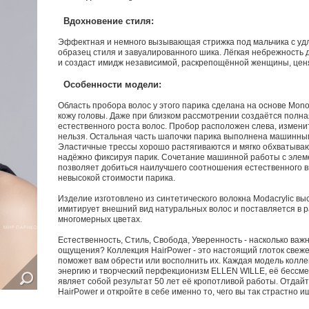
Вдохновение стиля:
Эффектная и немного вызывающая стрижка под мальчика с уд
образец стиля и завуалированного шика. Лёгкая небрежность 
и создаст имидж независимой, раскрепощённой женщины, цен
Особенности модели:
Область пробора волос у этого парика сделана на основе Mon
кожу головы. Даже при близком рассмотрении создаётся полн
естественного роста волос. Пробор расположен слева, измени
нельзя. Остальная часть шапочки парика выполнена машинны
Эластичные трессы хорошо растягиваются и мягко обхватыва
надёжно фиксируя парик. Сочетание машинной работы с элем
позволяет добиться наилучшего соотношения естественного в
невысокой стоимости парика.
Изделие изготовлено из синтетического волокна Modacrylic вы
имитирует внешний вид натуральных волос и поставляется в
многомерных цветах.
Естественность, Стиль, Свобода, Уверенность - насколько важн
ощущения? Коллекция HairPower - это настоящий глоток свеже
поможет вам обрести или восполнить их. Каждая модель колле
энергию и творческий перфекционизм ELLEN WILLE, её бессме
являет собой результат 50 лет её кропотливой работы. Отдай
HairPower и откройте в себе именно то, чего вы так страстно и