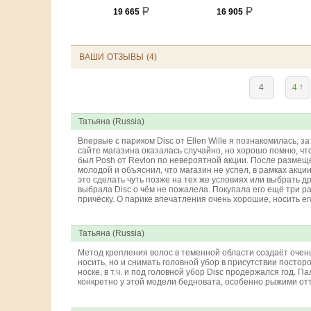
19 665
16 905
ВАШИ ОТЗЫВЫ (4)
↑
4
4
Татьяна (Russia)
Впервые с париком Disc от Ellen Wille я познакомилась, з
сайте магазина оказалась случайно, но хорошо помню, чт
был Posh от Revlon по невероятной акции. После размещ
молодой и объяснил, что магазин не успел, в рамках акции
это сделать чуть позже на тех же условиях или выбрать др
выбрала Disc о чём не пожалела. Покупала его ещё три р
причёску. О парике впечатления очень хорошие, носить ег
Татьяна (Russia)
Метод крепления волос в теменной области создаёт очен
носить, но и снимать головной убор в присутствии посто
носке, в т.ч. и под головной убор Disc продержался год. Па
конкретно у этой модели бедновата, особенно рыжими от