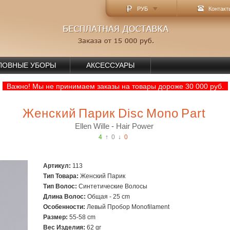
РУБ
Контакт
ЛОВНЫЕ УБОРЫ
АКСЕССУАРЫ
Важно! Мы не принимаем заказы на товары дороже 30 000 руб.
Женский Парик Disc Mono Part
Ellen Wille
-
Hair Power
4
↑
0
↓
0
Артикул:
113
Тип Товара:
Женский Парик
Тип Волос:
Синтетические Волосы
Длина Волос:
Общая - 25 cm
Особенности:
Левый Пробор Monofilament
Размер:
55-58 cm
Вec Изделия:
62 gr