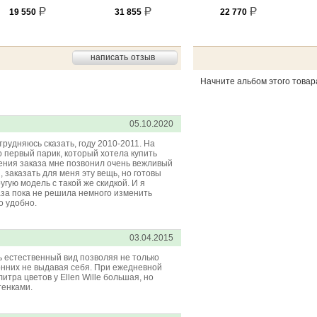
19 550
31 855
22 770
написать отзыв
Начните альбом этого товар
05.10.2020
атрудняюсь сказать, году 2010-2011. На
о первый парик, который хотела купить
ения заказа мне позвонил очень вежливый
, заказать для меня эту вещь, но готовы
угую модель с такой же скидкой. И я
аза пока не решила немного изменить
о удобно.
03.04.2015
ь естественный вид позволяя не только
ронних не выдавая себя. При ежедневной
литра цветов у Ellen Wille большая, но
тенками.