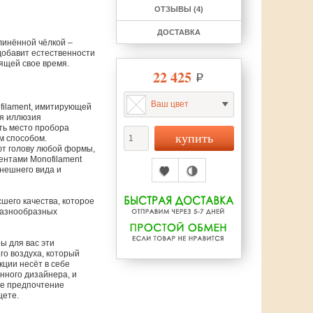
ОТЗЫВЫ (4)
ДОСТАВКА
линённой чёлкой –
добавит естественности
ящей свое время.
22 425
Ваш цвет
ofilament, имитирующей
ая иллюзия
ть место пробора
м способом.
ют голову любой формы,
ентами Monofilament
нешнего вида и
сшего качества, которое
 разнообразных
ы для вас эти
го воздуха, который
кции несёт в себе
нного дизайнера, и
те предпочтение
щете.