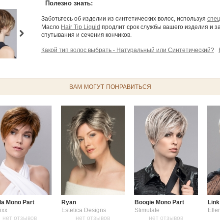
Полезно знать:
Заботьтесь об изделии из синтетических волос, используя
спе
Масло
Hair Tip Liquid
продлит срок службы вашего изделия и з
спутывания и сечения кончиков.
Какой тип волос выбрать - Натуральный или Синтетический?
парика?
Как узнать мой размер парика?
Какая форма причёс
Разновидности париков
Как надеть парик?
Руководство для 
ВАМ МОГУТ ПОНРАВИТЬСЯ
la Mono Part
Ryan
Boogie Mono Part
Link
ixx
Estetica Designs
Stimulate
Elle
нет отзывов
нет отзывов
нет отзывов