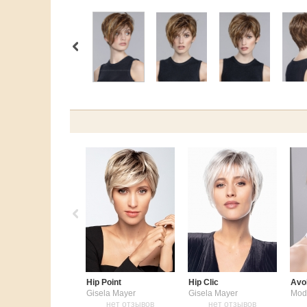
Hip Point
Hip Clic
Avo
Gisela Mayer
Gisela Mayer
Mod
нет отзывов
нет отзывов