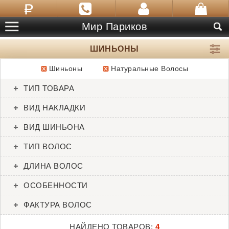
Мир Париков
ШИНЬОНЫ
Шиньоны
Натуральные Волосы
ТОВАРЫ:
4
ТИП ТОВАРА
Mini Topper
easiPony HH 12”
ВИД НАКЛАДКИ
Amore
Easihair
ВИД ШИНЬОНА
ТИП ВОЛОС
ДЛИНА ВОЛОС
ОСОБЕННОСТИ
ФАКТУРА ВОЛОС
НАЙДЕНО ТОВАРОВ:
4