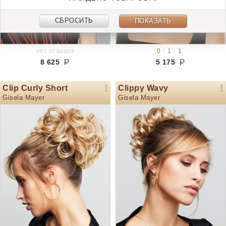
СБРОСИТЬ
ПОКАЗАТЬ
↑
↓
нет отзывов
0
1
1
8 625
5 175
Clip Curly Short
Clippy Wavy
Gisela Mayer
Gisela Mayer