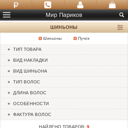
Мир Париков
ШИНЬОНЫ
Шиньоны
Пучок
ТОВАРЫ:
9
ТИП ТОВАРА
Aperitif
Charm
ВИД НАКЛАДКИ
Raquel Welch
Henry Margu
ВИД ШИНЬОНА
ТИП ВОЛОС
ДЛИНА ВОЛОС
ОСОБЕННОСТИ
ФАКТУРА ВОЛОС
НАЙДЕНО ТОВАРОВ:
9