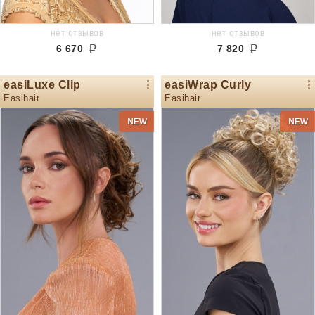
нет отзывов
нет отзывов
6 670
7 820
easiLuxe Clip
easiWrap Curly
Easihair
Easihair