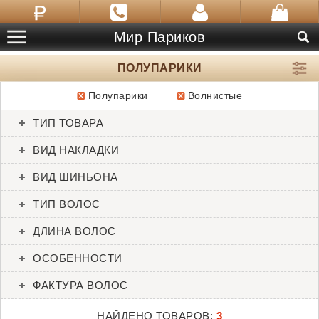
Мир Париков
ПОЛУПАРИКИ
Полупарики
Волнистые
ТОВАРЫ:
3
ТИП ТОВАРА
Half Wig Curly
Sydney
ВИД НАКЛАДКИ
Gisela Mayer
Orchid
ВИД ШИНЬОНА
ТИП ВОЛОС
ДЛИНА ВОЛОС
ОСОБЕННОСТИ
ФАКТУРА ВОЛОС
НАЙДЕНО ТОВАРОВ:
3