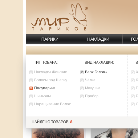
ПАРИКИ
НАКЛАДКИ
ГО
ТИП ТОВАРА
:
ВИД НАКЛАДКИ
:
В
ТОВАРЫ:
8
Накладки Женские
Верх Головы
Волосы под Шапку
Чёлка
Полупарики
Макушка
Шиньоны
Пробор
Наращивание Волос
НАЙДЕНО ТОВАРОВ:
8