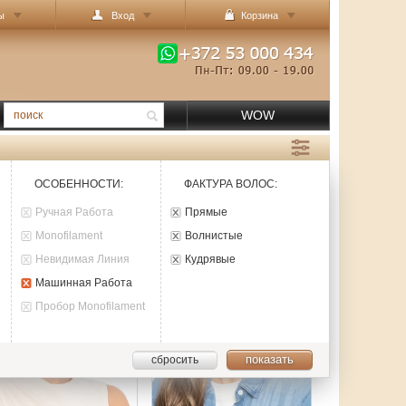
ы
Вход
Корзина
WOW
ОСОБЕННОСТИ
:
ФАКТУРА ВОЛОС
:
Ручная Работа
Прямые
Monofilament
Волнистые
Невидимая Линия
Кудрявые
Машинная Работа
Пробор Monofilament
показать
сбросить