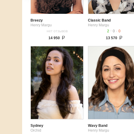
Breezy
Classic Band
Henry Margu
Henry Margu
↑
↓
нет отзывов
2
0
0
14 950
13 570
Sydney
Wavy Band
Orchid
Henry Margu