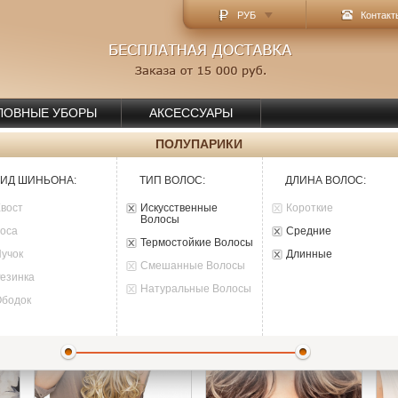
РУБ
Контакт
ЛОВНЫЕ УБОРЫ
АКСЕССУАРЫ
ПОЛУПАРИКИ
ИД ШИНЬОНА
:
ТИП ВОЛОС
:
ДЛИНА ВОЛОС
:
Хвост
Искусственные
Короткие
Волосы
Коса
Средние
Термостойкие Волосы
Пучок
Длинные
Смешанные Волосы
Резинка
Натуральные Волосы
Ободок