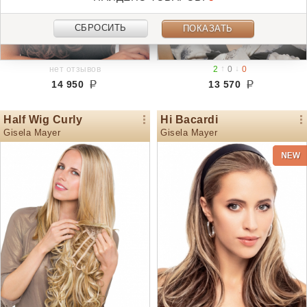
СБРОСИТЬ
ПОКАЗАТЬ
↑
↓
нет отзывов
2
0
0
14 950
13 570
Half Wig Curly
Hi Bacardi
Gisela Mayer
Gisela Mayer