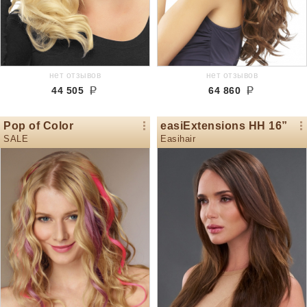
нет отзывов
нет отзывов
44 505
64 860
Pop of Color
easiExtensions HH 16”
SALE
Easihair