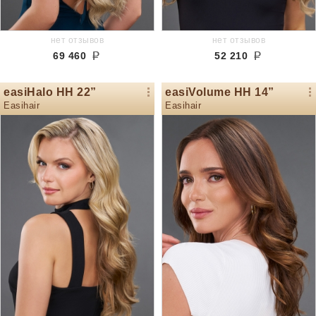
нет отзывов
нет отзывов
69 460
52 210
easiHalo HH 22”
easiVolume HH 14”
Easihair
Easihair