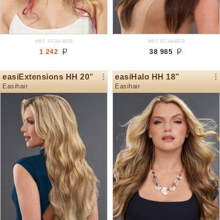
нет отзывов
нет отзывов
1 242
38 985
easiExtensions HH 20”
easiHalo HH 18”
Easihair
Easihair