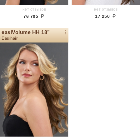
нет отзывов
нет отзывов
76 705
17 250
easiVolume HH 18”
Easihair