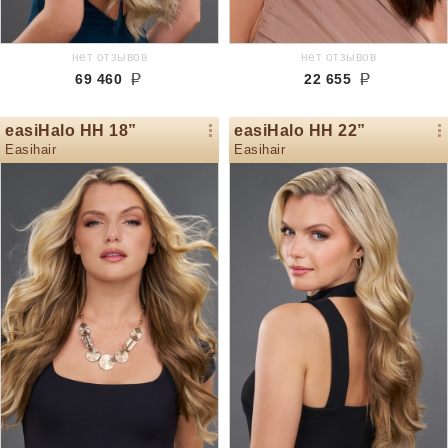
нет отзывов
нет отзывов
69 460
22 655
easiHalo HH 18”
easiHalo HH 22”
Easihair
Easihair