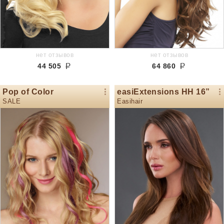
нет отзывов
нет отзывов
44 505
64 860
Pop of Color
easiExtensions HH 16”
SALE
Easihair