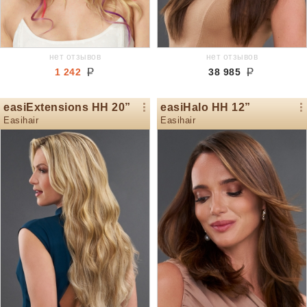
нет отзывов
нет отзывов
1 242
38 985
easiExtensions HH 20”
easiHalo HH 12”
Easihair
Easihair