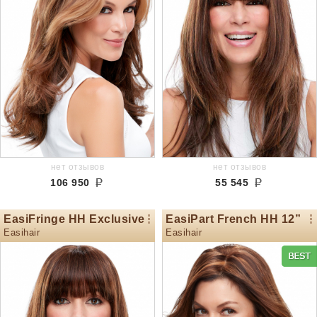
нет отзывов
нет отзывов
106 950
55 545
EasiFringe HH Exclusive
EasiPart French HH 12”
Easihair
Easihair