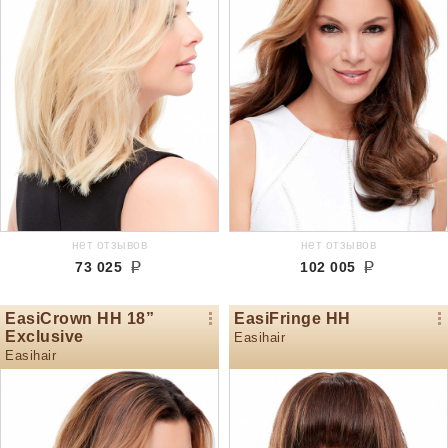
нет отзывов
нет отзывов
73 025
102 005
EasiCrown HH 18”
EasiFringe HH
Exclusive
Easihair
Easihair