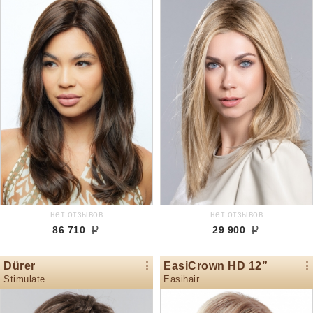
нет отзывов
нет отзывов
86 710
29 900
Dürer
EasiCrown HD 12”
Stimulate
Easihair