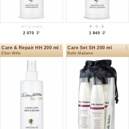
↑
↓
нет отзывов
4
0
0
2 070
1 840
Care & Repair HH 200 ml
Care Set SH 200 ml
Ellen Wille
Belle Madame