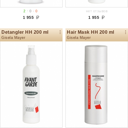
↑
↓
2
0
0
нет отзывов
1 955
1 955
Detangler HH 200 ml
Hair Mask HH 200 ml
Gisela Mayer
Gisela Mayer