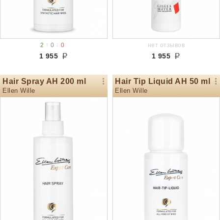
↑
↓
2
0
0
нет отзывов
1 955
1 955
Hair Spray AH 200 ml
Hair Tip Liquid AH 50 ml
Ellen Wille
Ellen Wille