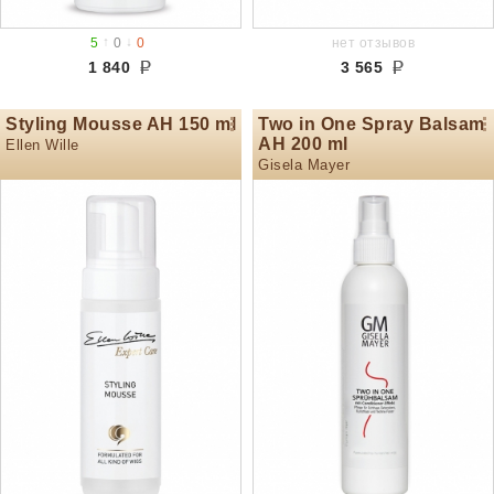
↑
↓
5
0
0
нет отзывов
1 840
3 565
Styling Mousse AH 150 ml
Two in One Spray Balsam
AH 200 ml
Ellen Wille
Gisela Mayer