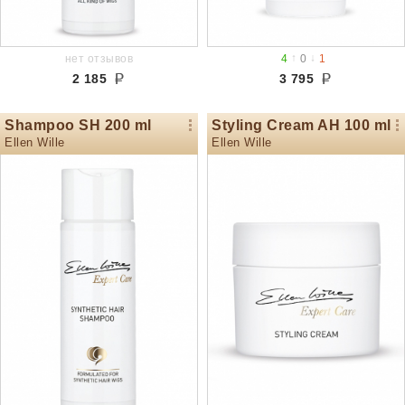
↑
↓
нет отзывов
4
0
1
2 185
3 795
Shampoo SH 200 ml
Styling Cream AH 100 ml
Ellen Wille
Ellen Wille