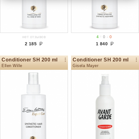
↑
↓
нет отзывов
4
0
0
2 185
1 840
Conditioner SH 200 ml
Conditioner SH 200 ml
Ellen Wille
Gisela Mayer