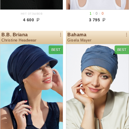
↑
↓
нет отзывов
1
0
0
4 600
3 795
B.B. Briana
Bahama
Christine Headwear
Gisela Mayer