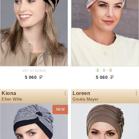
↑
↓
нет отзывов
3
0
0
5 060
5 060
Kiona
Loreen
Ellen Wille
Gisela Mayer