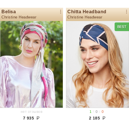
Belisa
Chitta Headband
Christine Headwear
Christine Headwear
↑
↓
нет отзывов
1
0
0
7 935
2 185