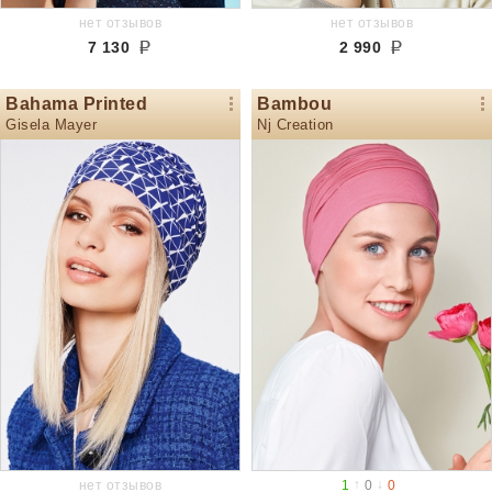
нет отзывов
нет отзывов
7 130
2 990
Bahama Printed
Bambou
Gisela Mayer
Nj Creation
↑
↓
нет отзывов
1
0
0