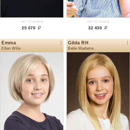
нет отзывов
нет отзывов
25 070
32 430
Emma
Gilda RH
Ellen Wille
Belle Madame