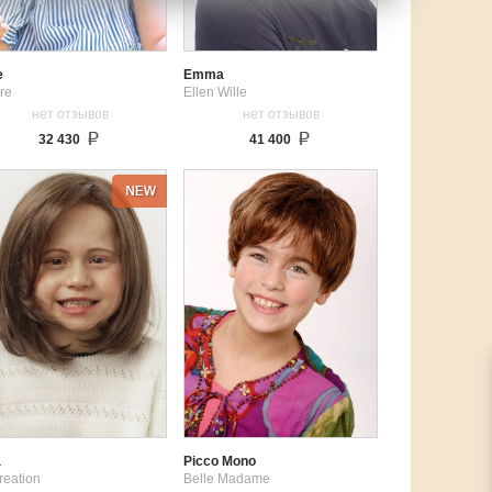
e
Emma
re
Ellen Wille
нет отзывов
нет отзывов
32 430
41 400
a
Picco Mono
reation
Belle Madame