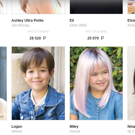
Ashley Ultra Petite
Eli
Elsi
Jon Renau
Ellen Wille
Amo
нет отзывов
нет отзывов
28 520
25 070
Logan
Miley
Nin
Amore
Amore
Nj C