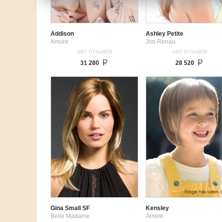
Addison
Ashley Petite
Amore
Jon Renau
нет отзывов
нет отзывов
31 280
28 520
Gina Small SF
Kensley
Belle Madame
Amore