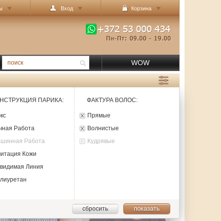
ы
Вход
Корзина
WOW
НСТРУКЦИЯ ПАРИКА
:
ФАКТУРА ВОЛОС
:
юкс
Прямые
учная Работа
Волнистые
Машинная Работа
Кудрявые
митация Кожи
евидимая Линия
олиуретан
показать
сбросить