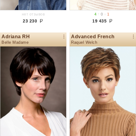
↑
↓
нет отзывов
4
0
1
23 230
19 435
Adriana RH
Advanced French
Belle Madame
Raquel Welch