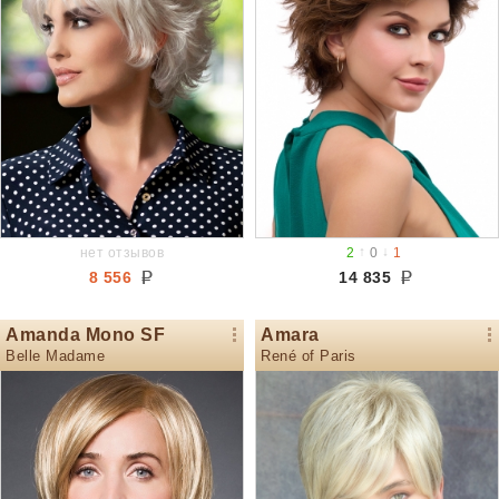
↑
↓
нет отзывов
2
0
1
8 556
14 835
Amanda Mono SF
Amara
Belle Madame
René of Paris