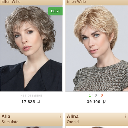
Ellen Wille
Ellen Wille
↑
↓
нет отзывов
1
0
0
17 825
39 100
Alia
Alina
Stimulate
Orchid