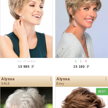
↑
↓
нет отзывов
1
1
0
15 985
15 180
Alyssa
Alyssa
SALE
Envy