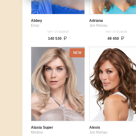
Abbey
Adriana
Envy
Jon Renau
нет отзывов
нет отзывов
140 530
49 450
Alasia Super
Alexis
Modixx
Jon Renau