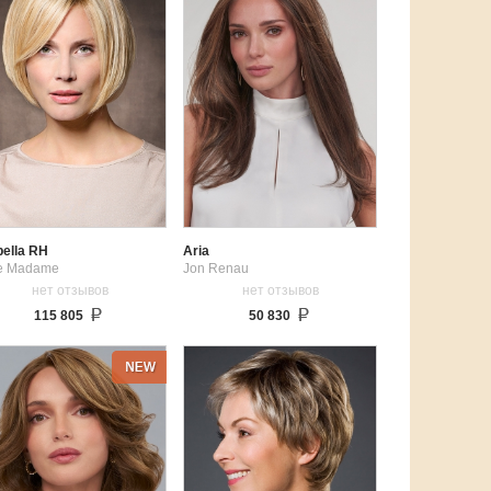
bella RH
Aria
le Madame
Jon Renau
нет отзывов
нет отзывов
115 805
50 830