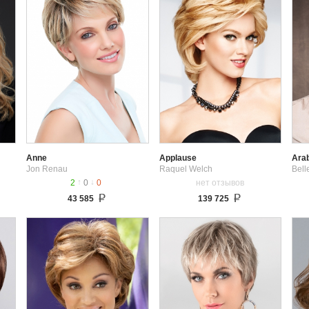
Anne
Applause
Ara
Jon Renau
Raquel Welch
Bel
↑
↓
2
0
0
нет отзывов
43 585
139 725