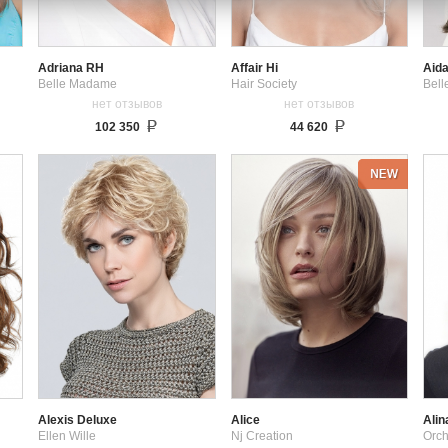
Adriana RH
Affair Hi
Aid
Belle Madame
Hair Society
Bel
нет отзывов
нет отзывов
102 350
44 620
Alexis Deluxe
Alice
Alin
Ellen Wille
Nj Creation
Orch