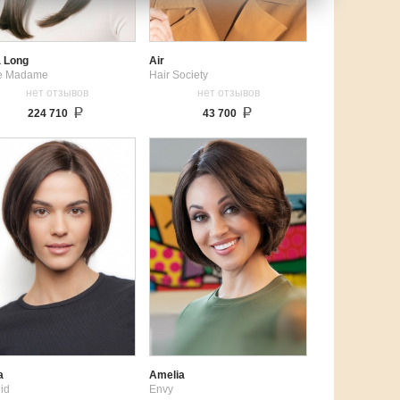
a Long
Air
le Madame
Hair Society
нет отзывов
нет отзывов
224 710
43 700
a
Amelia
id
Envy