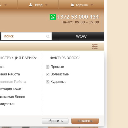
ы
Вход
Корзина
WOW
НСТРУКЦИЯ ПАРИКА
:
ФАКТУРА ВОЛОС
:
юкс
Прямые
учная Работа
Волнистые
Машинная Работа
Кудрявые
митация Кожи
евидимая Линия
олиуретан
показать
сбросить