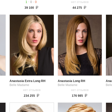
↑
↓
1
0
0
нет отзывов
39 100
44 275
Anastasia Extra Long RH
Anastasia Long RH
Ana
Belle Madame
Belle Madame
Bel
нет отзывов
нет отзывов
234 255
176 985