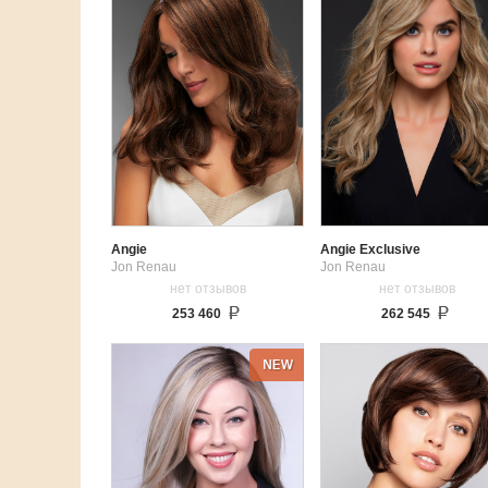
Angie
Angie Exclusive
Jon Renau
Jon Renau
нет отзывов
нет отзывов
253 460
262 545