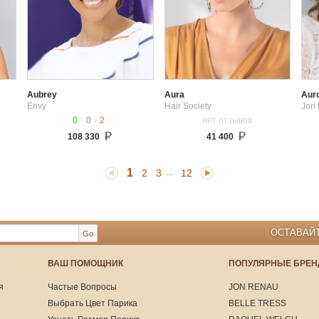
Aubrey
Aura
Aur
Envy
Hair Society
Jon
↑
↓
0
0
2
нет отзывов
108 330
41 400
1
2
3
12
...
ОСТАВАЙТ
Go
ВАШ ПОМОЩНИК
ПОПУЛЯРНЫЕ БРЕ
я
Частые Вопросы
JON RENAU
Выбрать Цвет Парика
BELLE TRESS