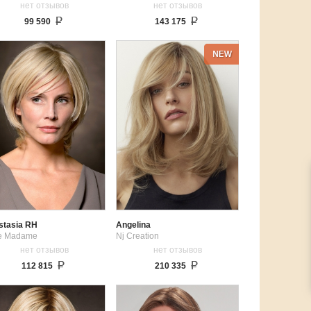
нет отзывов
нет отзывов
99 590
143 175
stasia RH
Angelina
le Madame
Nj Creation
нет отзывов
нет отзывов
112 815
210 335